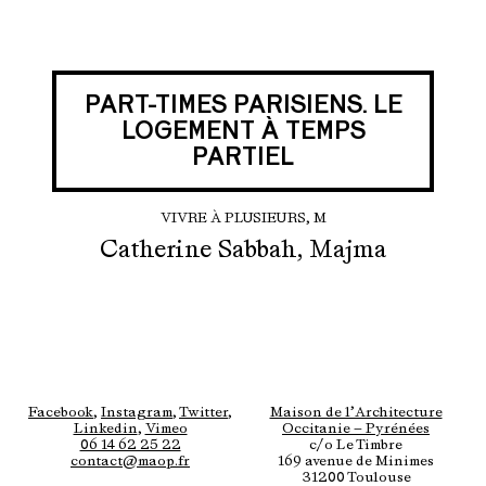
PART-TIMES PARISIENS. LE
LOGEMENT À TEMPS
PARTIEL
VIVRE À PLUSIEURS, M
Catherine Sabbah, Majma
Facebook
,
Instagram
,
Twitter
,
Maison de l’Architecture
Linkedin
,
Vimeo
Occitanie — Pyrénées
06 14 62 25 22
c/o Le Timbre
contact@maop.fr
169 avenue de Minimes
31200 Toulouse